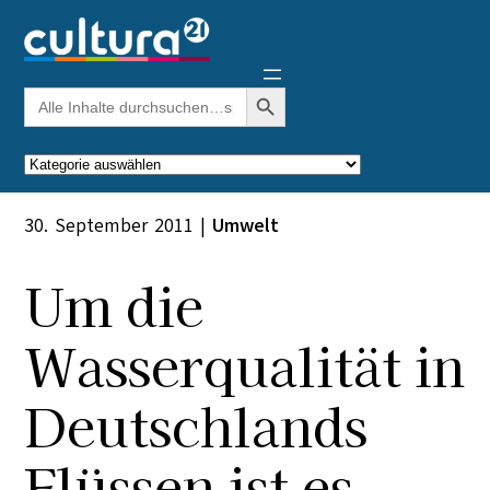
Zum
Inhalt
springen
Search Button
Search
for:
Kategorien
30. September 2011
|
Umwelt
Um die
Wasserqualität in
Deutschlands
Flüssen ist es