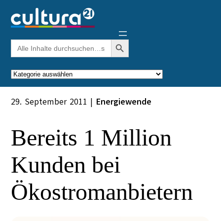
Zum
Inhalt
springen
Search Button
Search
for:
Kategorien
29. September 2011
|
Energiewende
Bereits 1 Million
Kunden bei
Ökostromanbietern