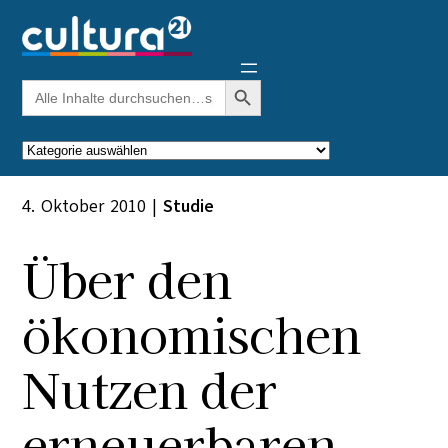
Zum
Inhalt
springen
Search Button
Search
for:
Kategorien
4. Oktober 2010
|
Studie
Über den
ökonomischen
Nutzen der
erneuerbaren