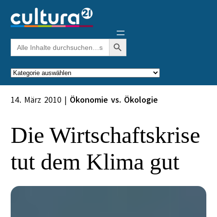
Zum
Inhalt
springen
Search Button
Search
for:
Kategorien
14. März 2010
|
Ökonomie vs. Ökologie
Die Wirtschaftskrise
tut dem Klima gut