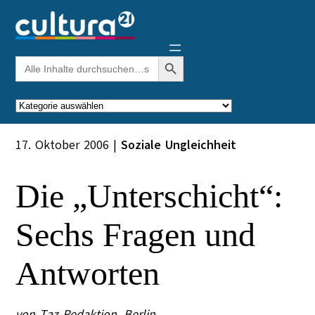
Zum
Inhalt
springen
Search Button
Search
for:
Kategorien
17. Oktober 2006
|
Soziale Ungleichheit
Die „Unterschicht“:
Sechs Fragen und
Antworten
von Taz-Redaktion. Berlin