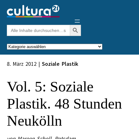
Zum
Inhalt
springen
Search Button
Search
for:
Kategorien
8. März 2012
|
Soziale Plastik
Vol. 5: Soziale
Plastik. 48 Stunden
Neukölln
von Mareen Scholl. Potsdam