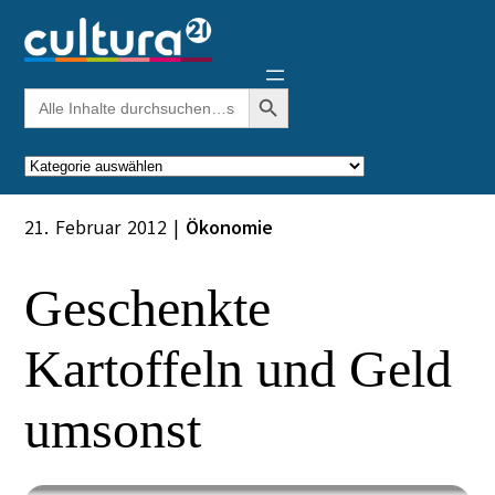
Zum
Inhalt
springen
Search Button
Search
for:
Kategorien
21. Februar 2012
|
Ökonomie
Geschenkte
Kartoffeln und Geld
umsonst