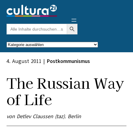
Zum
Inhalt
springen
Search Button
Search
for:
Kategorien
4. August 2011
|
Postkommunismus
The Russian Way
of Life
von Detlev Claussen (taz). Berlin