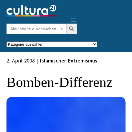
Zum
Inhalt
springen
Search Button
Search
for:
Kategorien
2. April 2008
|
Islamischer Extremismus
Bomben-Differenz