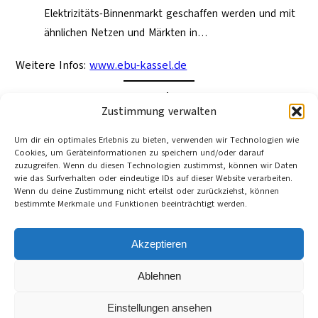
Elektrizitäts-Binnenmarkt geschaffen werden und mit
ähnlichen Netzen und Märkten in…
Weitere Infos:
www.ebu-kassel.de
22. September 2009
Zustimmung verwalten
Category:
Bildung
, 
Nachhaltigkeit
Tag:
Energie
, 
Energieeffizienz
, 
Hochschule
, 
Kassel
, 
Um dir ein optimales Erlebnis zu bieten, verwenden wir Technologien wie
Weiterbildung
Cookies, um Geräteinformationen zu speichern und/oder darauf
zuzugreifen. Wenn du diesen Technologien zustimmst, können wir Daten
www.uni-kassel.de/e+u. Link veraltet und aktualisiert.
wie das Surfverhalten oder eindeutige IDs auf dieser Website verarbeiten.
4.4.24
Wenn du deine Zustimmung nicht erteilst oder zurückziehst, können
bestimmte Merkmale und Funktionen beeinträchtigt werden.
←
Ungleiche Nachbarn
Die planetarischen Grenzen des Wachstums
→
Akzeptieren
Ablehnen
Cookie-Richtlinie (EU)
Datenschutzerklärung
Einstellungen ansehen
Impressum und Kontakt