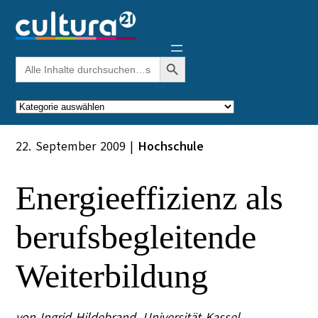
Zum
Inhalt
springen
Search Button
Search
for:
Kategorien
22. September 2009
|
Hochschule
Energieeffizienz als
berufsbegleitende
Weiterbildung
von Ingrid Hildebrand. Universität Kassel