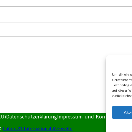
Um dir ein 
Geräteinfor
Technologie
auf dieser W
zurückziehs
Akz
EU)
Datenschutzerklärung
Impressum und Kontakt
©
Cultura21 International Webseite