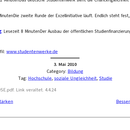
 2 MinutenDas deutsche Studentenwerk sieht die Chancengleichhei
inutenDie zweite Runde der Exzellinitiative läuft. Endlich steht fe
g
Lesezeit 8 MinutenDer Ausbau der öffentlichen Studienfinanzieru
fil:
www.studentenwerke.de
3. Mai 2010
Category:
Bildung
Tag:
Hochschule
, 
soziale Ungleichheit
, 
Studie
pdf. Link veraltet. 4.4.24
stärken
Besser