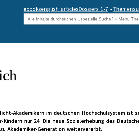
ebooks
english articles
Dossiers 1-7
Themensu
Search
for:
ich
icht-Akademikern im deutschen Hochschulsystem ist seh
er-Kindern nur 24. Die neue Sozialerhebung des Deutsc
zu Akademiker-Generation weitervererbt.