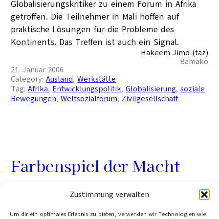
Globalisierungskritiker zu einem Forum in Afrika
getroffen. Die Teilnehmer in Mali hoffen auf
praktische Lösungen für die Probleme des
Kontinents. Das Treffen ist auch ein Signal.
Hakeem Jimo (taz)
Bamako
21. Januar 2006
Category:
Ausland
, 
Werkstätte
Tag:
Afrika
, 
Entwicklungspolitik
, 
Globalisierung
, 
soziale
Bewegungen
, 
Weltsozialforum
, 
Zivilgesellschaft
Farbenspiel der Macht
Rot-Rot-Grün, Schwarz-Gelb-Grün, Rot-Gelb-Grün,
Zustimmung verwalten
Schwarz-Rot. Die Bundestagswahl 2005 ist ein
Um dir ein optimales Erlebnis zu bieten, verwenden wir Technologien wie
beispielloses Farbenspiel mit noch ungewissen