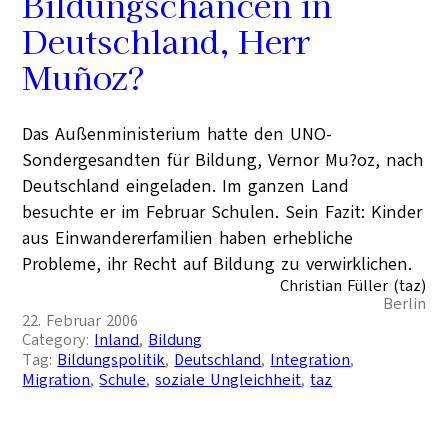
Bildungschancen in
Deutschland, Herr
Muñoz?
Das Außenministerium hatte den UNO-
Sondergesandten für Bildung, Vernor Mu?oz, nach
Deutschland eingeladen. Im ganzen Land
besuchte er im Februar Schulen. Sein Fazit: Kinder
aus Einwandererfamilien haben erhebliche
Probleme, ihr Recht auf Bildung zu verwirklichen.
Christian Füller (taz)
Berlin
22. Februar 2006
Category:
Inland
, 
Bildung
Tag:
Bildungspolitik
, 
Deutschland
, 
Integration
, 
Migration
, 
Schule
, 
soziale Ungleichheit
, 
taz